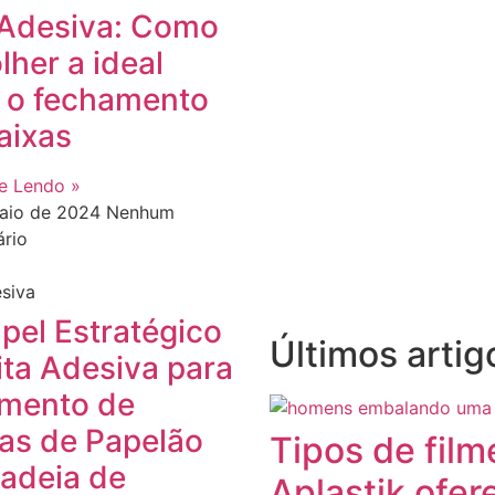
 Adesiva: Como
lher a ideal
 o fechamento
aixas
e Lendo »
maio de 2024
Nenhum
rio
esiva
pel Estratégico
Últimos artig
ita Adesiva para
mento de
as de Papelão
Tipos de film
adeia de
Aplastik ofer