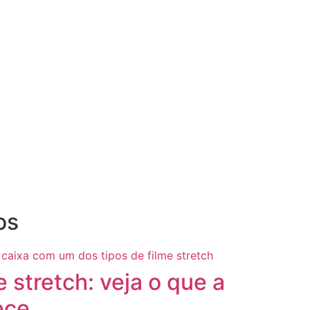
os
e stretch: veja o que a
ece