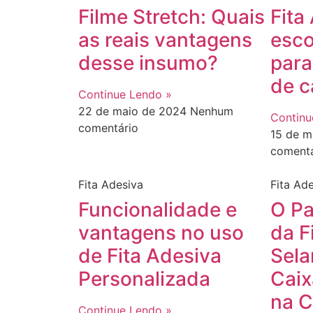
Filme Stretch: Quais
Fita
as reais vantagens
esco
desse insumo?
para
de c
Continue Lendo »
22 de maio de 2024
Nenhum
Continu
comentário
15 de 
comentá
Fita Adesiva
Fita Ad
Funcionalidade e
O Pa
vantagens no uso
da F
de Fita Adesiva
Sela
Personalizada
Caix
na C
Continue Lendo »