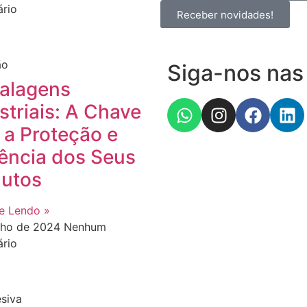
rio
Receber novidades!
ão
Siga-nos nas 
alagens
striais: A Chave
 a Proteção e
iência dos Seus
utos
e Lendo »
nho de 2024
Nenhum
rio
esiva