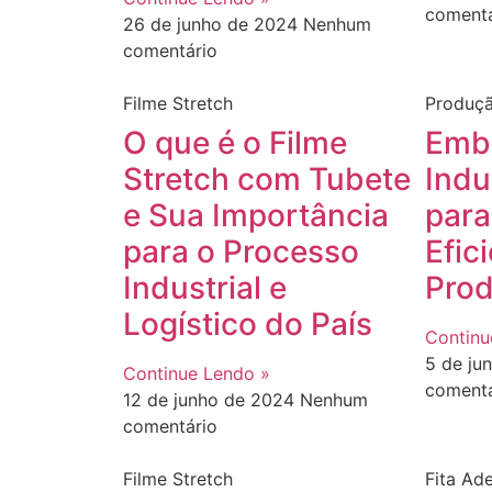
comentá
26 de junho de 2024
Nenhum
comentário
Filme Stretch
Produç
O que é o Filme
Emb
Stretch com Tubete
Indu
e Sua Importância
para
para o Processo
Efic
Industrial e
Prod
Logístico do País
Continu
5 de ju
Continue Lendo »
comentá
12 de junho de 2024
Nenhum
comentário
Filme Stretch
Fita Ad