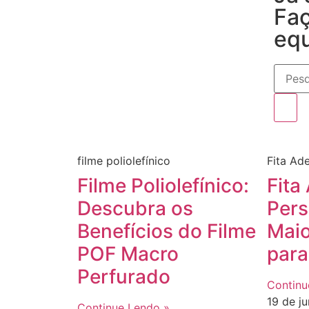
Faç
eq
filme poliolefínico
Fita Ad
Filme Poliolefínico:
Fita
Descubra os
Pers
Benefícios do Filme
Maio
POF Macro
para
Perfurado
Continu
19 de j
Continue Lendo »