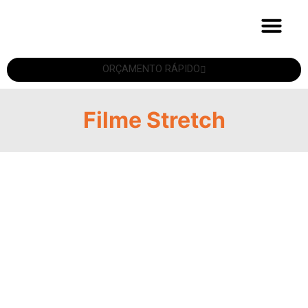
Fitas Personaliz
ORÇAMENTO RÁPIDO
Filme Stretch