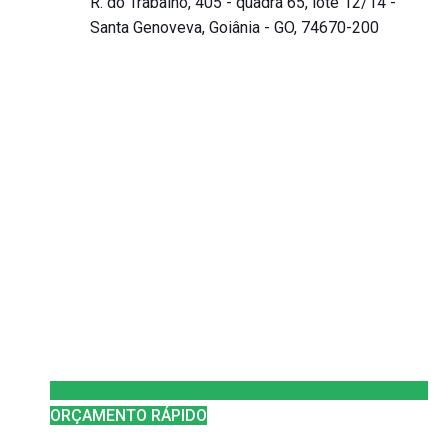
R. do Trabalho, 405 - quadra 65, lote 12/14 -
Santa Genoveva, Goiânia - GO, 74670-200
ORÇAMENTO RÁPIDO