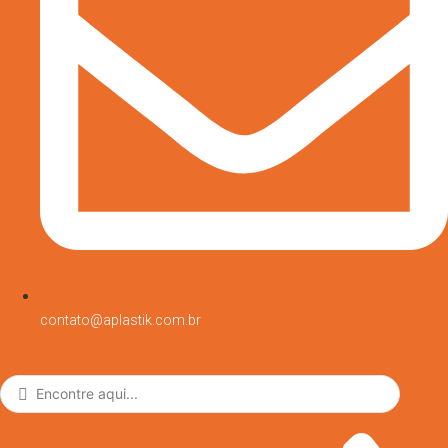
contato@aplastik.com.br
Pesquisar
...