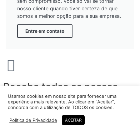
sem compromisso. Você só vai se tornar
nosso cliente quando tiver certeza de que
somos a melhor opção para a sua empresa.
Entre em contato
Receba todas as nossas
ofertas e novidades
Usamos cookies em nosso site para fornecer uma
experiência mais relevante. Ao clicar em “Aceitar”,
concorda com a utilização de TODOS os cookies.
Política de Privacidade
ACEITAR
ORÇAMENTO RÁPIDO
Enviar!