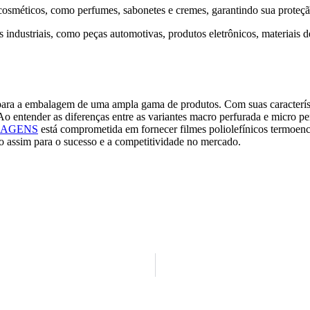
sméticos, como perfumes, sabonetes e cremes, garantindo sua proteçã
ndustriais, como peças automotivas, produtos eletrônicos, materiais d
 para a embalagem de uma ampla gama de produtos. Com suas característic
. Ao entender as diferenças entre as variantes macro perfurada e micro
LAGENS
está comprometida em fornecer filmes poliolefínicos termoenco
ndo assim para o sucesso e a competitividade no mercado.