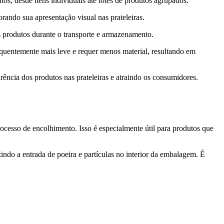
os, desde itens individuais até lotes de produtos agrupados.
rando sua apresentação visual nas prateleiras.
s produtos durante o transporte e armazenamento.
quentemente mais leve e requer menos material, resultando em
ncia dos produtos nas prateleiras e atraindo os consumidores.
rocesso de encolhimento. Isso é especialmente útil para produtos que
do a entrada de poeira e partículas no interior da embalagem. É