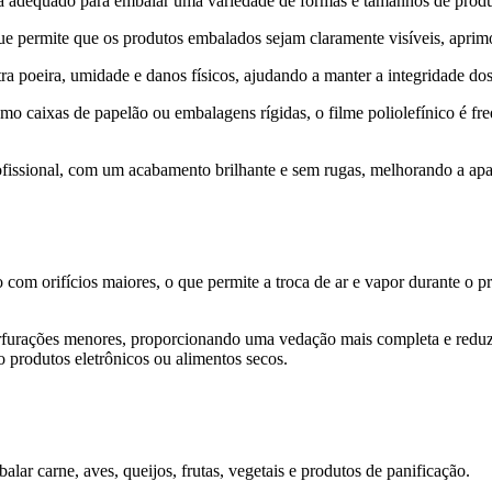
rna adequado para embalar uma variedade de formas e tamanhos de produt
ue permite que os produtos embalados sejam claramente visíveis, aprimo
a poeira, umidade e danos físicos, ajudando a manter a integridade do
 caixas de papelão ou embalagens rígidas, o filme poliolefínico é fre
ssional, com um acabamento brilhante e sem rugas, melhorando a aparê
 com orifícios maiores, o que permite a troca de ar e vapor durante o p
furações menores, proporcionando uma vedação mais completa e reduzin
produtos eletrônicos ou alimentos secos.
lar carne, aves, queijos, frutas, vegetais e produtos de panificação.