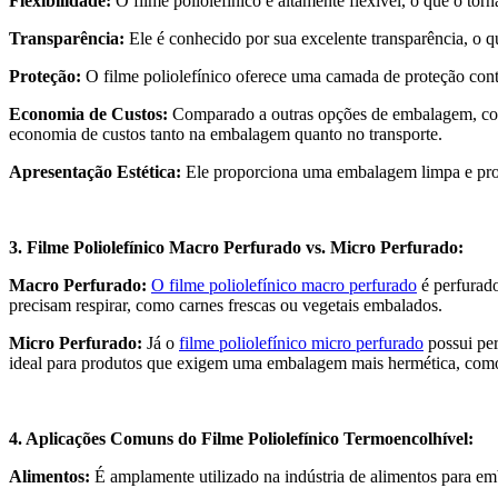
Flexibilidade:
O filme poliolefínico é altamente flexível, o que o to
Transparência:
Ele é conhecido por sua excelente transparência, o q
Proteção:
O filme poliolefínico oferece uma camada de proteção contr
Economia de Custos:
Comparado a outras opções de embalagem, como
economia de custos tanto na embalagem quanto no transporte.
Apresentação Estética:
Ele proporciona uma embalagem limpa e profi
3. Filme Poliolefínico Macro Perfurado vs. Micro Perfurado:
Macro Perfurado:
O filme poliolefínico macro perfurado
é perfurado
precisam respirar, como carnes frescas ou vegetais embalados.
Micro Perfurado:
Já o
filme poliolefínico micro perfurado
possui per
ideal para produtos que exigem uma embalagem mais hermética, como 
4. Aplicações Comuns do Filme Poliolefínico Termoencolhível:
Alimentos:
É amplamente utilizado na indústria de alimentos para emba