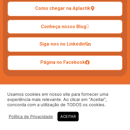
Como chegar na Aplastik
Conheça nosso Blog
Siga-nos no Linkedin!
Página no Facebook
Usamos cookies em nosso site para fornecer uma
experiência mais relevante. Ao clicar em “Aceitar”,
concorda com a utilização de TODOS os cookies.
© 2021 Aplastik Embalagens. Todos os direitos reservados.
Desenvolvido por SOUB DIGITAL
Política de Privacidade
ACEITAR
ORÇAMENTO RÁPIDO